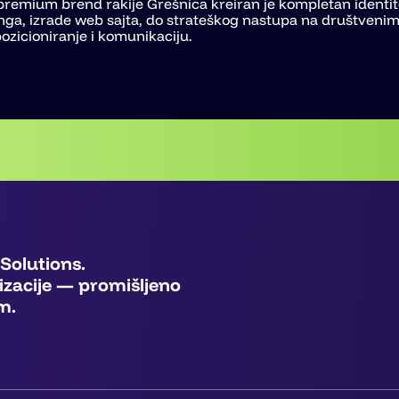
v premium brend rakije Grešnica kreiran je kompletan identit
nga, izrade web sajta, do strateškog nastupa na društveni
icioniranje i komunikaciju.
 Solutions.
lizacije — promišljeno
em.