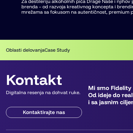
Za destileriju alkoholnih pića Drage Naše i njiho
brenda – od razvoja kreativnog koncepta i brendi
mrežama sa fokusom na autentičnost, premium poz
Oblasti delovanja
Case Study
Kontakt
Mi smo Fidelity
Digitalna resenja na dohvat ruke.
Od ideje do rea
i sa jasnim cilj
Kontaktirajte nas