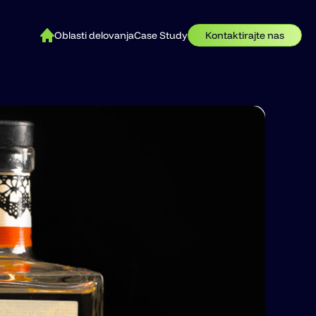
Oblasti delovanja
Case Study
Kontaktirajte nas